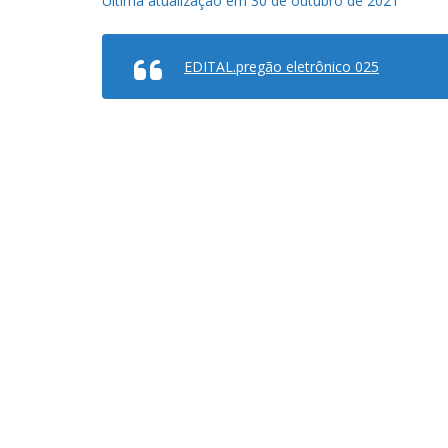
Última atualização em 30 de outubro de 2021
EDITAL.pregão eletrônico 025