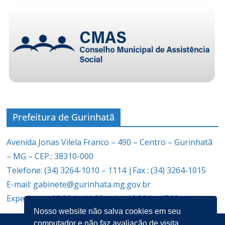
Prefeitura de Gurinhatã
Avenida Jonas Vilela Franco – 490 – Centro – Gurinhatã
– MG – CEP.: 38310-000
Telefone: (34) 3264-1010 – 1114 |Fax : (34) 3264-1015
E-mail: gabinete@gurinhata.mg.gov.br
Expediente: 08:00 às 11:00 e das 12:30 às 17:00
Nosso website não salva cookies em seu
computador e não faz avaliação de visita.