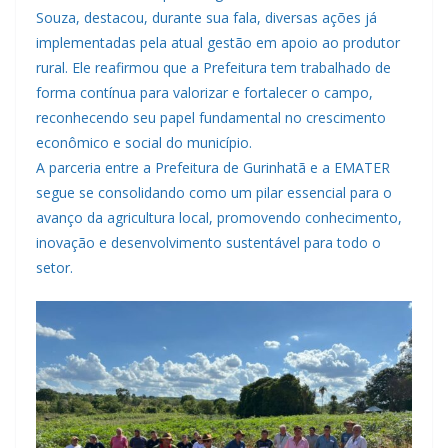
Souza, destacou, durante sua fala, diversas ações já
implementadas pela atual gestão em apoio ao produtor
rural. Ele reafirmou que a Prefeitura tem trabalhado de
forma contínua para valorizar e fortalecer o campo,
reconhecendo seu papel fundamental no crescimento
econômico e social do município.
A parceria entre a Prefeitura de Gurinhatã e a EMATER
segue se consolidando como um pilar essencial para o
avanço da agricultura local, promovendo conhecimento,
inovação e desenvolvimento sustentável para todo o
setor.