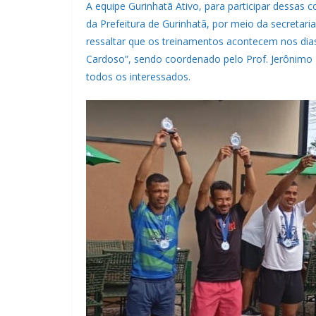
A equipe Gurinhatã Ativo, para participar dessa
da Prefeitura de Gurinhatã, por meio da secretari
ressaltar que os treinamentos acontecem nos dias 
Cardoso”, sendo coordenado pelo Prof. Jerônimo Fi
todos os interessados.