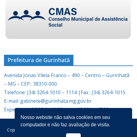
Prefeitura de Gurinhatã
Avenida Jonas Vilela Franco – 490 – Centro – Gurinhatã
– MG – CEP.: 38310-000
Telefone: (34) 3264-1010 – 1114 |Fax : (34) 3264-1015
E-mail: gabinete@gurinhata.mg.gov.br
Expediente: 08:00 às 11:00 e das 12:30 às 17:00
Nosso website não salva cookies em seu
computador e não faz avaliação de visita.
Copyright © 2026
Prefeitura Municipal de Gurinhatã
. Todos os