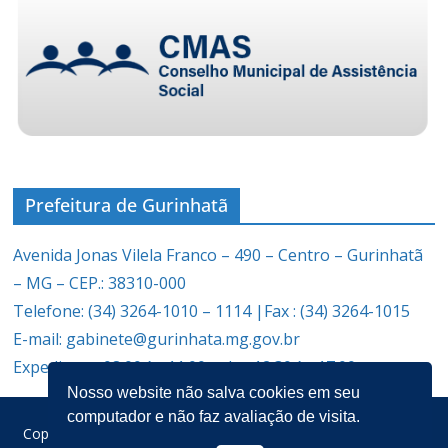
Prefeitura de Gurinhatã
Avenida Jonas Vilela Franco – 490 – Centro – Gurinhatã
– MG – CEP.: 38310-000
Telefone: (34) 3264-1010 – 1114 |Fax : (34) 3264-1015
E-mail: gabinete@gurinhata.mg.gov.br
Expediente: 08:00 às 11:00 e das 12:30 às 17:00
Nosso website não salva cookies em seu
computador e não faz avaliação de visita.
Copyright © 2026
Prefeitura Municipal de Gurinhatã
. Todos os