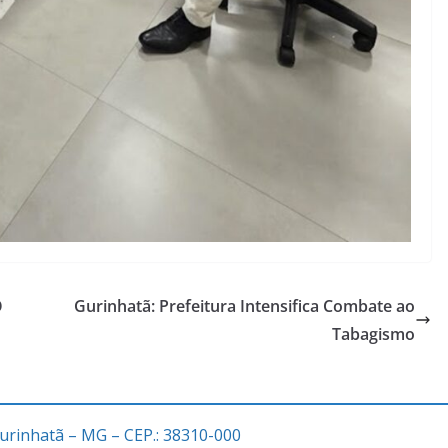
O
Gurinhatã: Prefeitura Intensifica Combate ao
Tabagismo
Gurinhatã – MG – CEP.: 38310-000