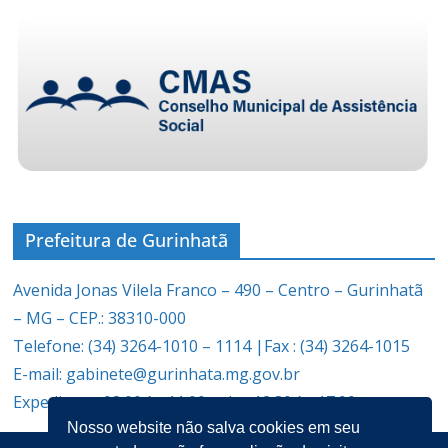
Prefeitura de Gurinhatã
Avenida Jonas Vilela Franco – 490 – Centro – Gurinhatã
– MG – CEP.: 38310-000
Telefone: (34) 3264-1010 – 1114 |Fax : (34) 3264-1015
E-mail: gabinete@gurinhata.mg.gov.br
Expediente: 08:00 às 11:00 e das 12:30 às 17:00
Nosso website não salva cookies em seu