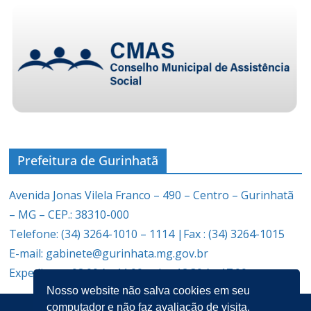
Prefeitura de Gurinhatã
Avenida Jonas Vilela Franco – 490 – Centro – Gurinhatã
– MG – CEP.: 38310-000
Telefone: (34) 3264-1010 – 1114 |Fax : (34) 3264-1015
E-mail: gabinete@gurinhata.mg.gov.br
Expediente: 08:00 às 11:00 e das 12:30 às 17:00
Nosso website não salva cookies em seu
computador e não faz avaliação de visita.