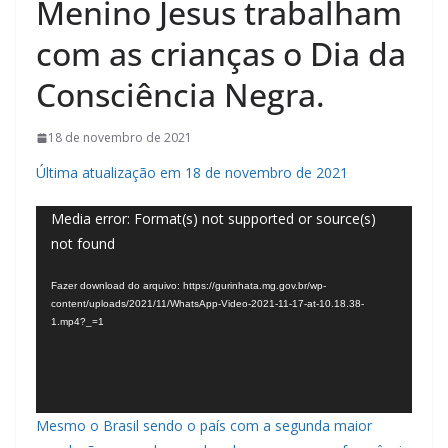
Menino Jesus trabalham
com as crianças o Dia da
Consciência Negra.
18 de novembro de 2021
Última atualização em 18 de novembro de 2021
Tocador
Media error: Format(s) not supported or source(s)
not found
de
vídeo
Fazer download do arquivo: https://gurinhata.mg.gov.br/wp-
content/uploads/2021/11/WhatsApp-Video-2021-11-17-at-10.18.38-
1.mp4?_=1
Mesmo o Brasil sendo o país com a segunda maior