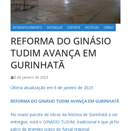
DESENVOLVIMENTO
DESTAQUE
ESPORTE
NOTÍCIAS
OBRAS
REFORMA DO GINÁSIO
TUDIM AVANÇA EM
GURINHATÃ
6 de janeiro de 2023
Última atualização em 6 de janeiro de 2023
REFORMA DO GINÁSIO TUDIM AVANÇA EM GURINHATÃ
No maior pacote de obras da história de Gurinhatã a ser
entregue, está o GINÁSIO TUDIM, tradicional e que já foi
palco de grandes jogos do futsal regional.