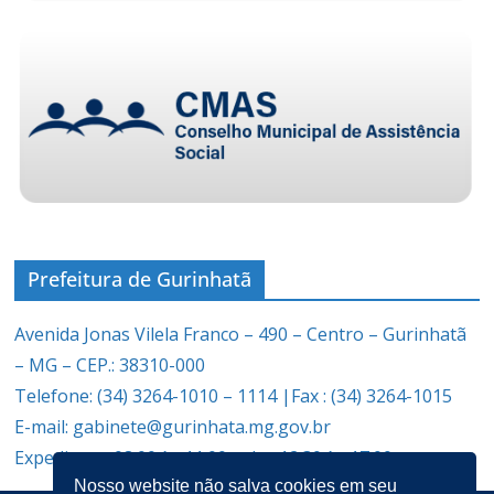
Prefeitura de Gurinhatã
Avenida Jonas Vilela Franco – 490 – Centro – Gurinhatã
– MG – CEP.: 38310-000
Telefone: (34) 3264-1010 – 1114 |Fax : (34) 3264-1015
E-mail: gabinete@gurinhata.mg.gov.br
Expediente: 08:00 às 11:00 e das 12:30 às 17:00
Nosso website não salva cookies em seu