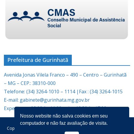
Prefeitura de Gurinhatã
Avenida Jonas Vilela Franco – 490 – Centro – Gurinhatã
– MG – CEP.: 38310-000
Telefone: (34) 3264-1010 – 1114 |Fax : (34) 3264-1015
E-mail: gabinete@gurinhata.mg.gov.br
Expediente: 08:00 às 11:00 e das 12:30 às 17:00
Nosso website não salva cookies em seu
computador e não faz avaliação de visita.
Copyright © 2026
Prefeitura Municipal de Gurinhatã
. Todos os