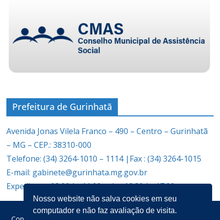
Prefeitura de Gurinhatã
Avenida Jonas Vilela Franco – 490 – Centro – Gurinhatã
– MG – CEP.: 38310-000
Telefone: (34) 3264-1010 – 1114 |Fax : (34) 3264-1015
E-mail: gabinete@gurinhata.mg.gov.br
Expediente: 08:00 às 11:00 e das 12:30 às 17:00
Nosso website não salva cookies em seu
computador e não faz avaliação de visita.
Copyright © 2026
Prefeitura Municipal de Gurinhatã
. Todos os