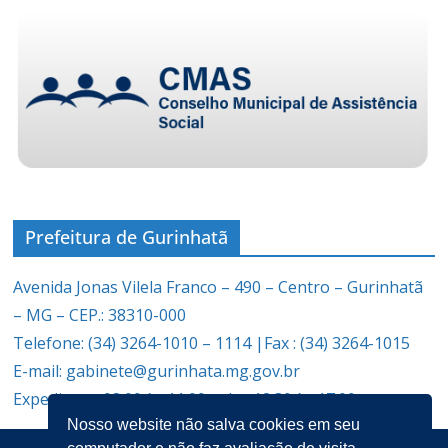
Prefeitura de Gurinhatã
Avenida Jonas Vilela Franco – 490 – Centro – Gurinhatã
– MG – CEP.: 38310-000
Telefone: (34) 3264-1010 – 1114 |Fax : (34) 3264-1015
E-mail: gabinete@gurinhata.mg.gov.br
Expediente: 08:00 às 11:00 e das 12:30 às 17:00
Nosso website não salva cookies em seu