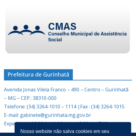
Prefeitura de Gurinhatã
Avenida Jonas Vilela Franco – 490 – Centro – Gurinhatã
– MG – CEP.: 38310-000
Telefone: (34) 3264-1010 – 1114 |Fax : (34) 3264-1015
E-mail: gabinete@gurinhata.mg.gov.br
Expediente: 08:00 às 11:00 e das 12:30 às 17:00
Nosso website não salva cookies em seu