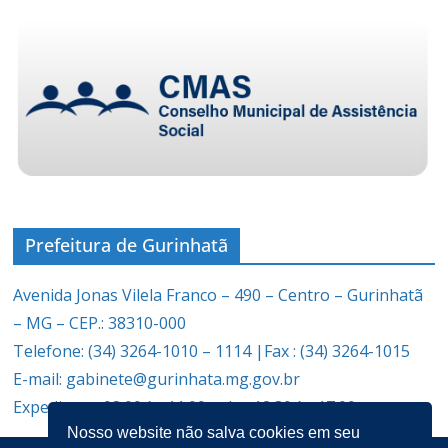
Prefeitura de Gurinhatã
Avenida Jonas Vilela Franco – 490 – Centro – Gurinhatã
– MG – CEP.: 38310-000
Telefone: (34) 3264-1010 – 1114 |Fax : (34) 3264-1015
E-mail: gabinete@gurinhata.mg.gov.br
Expediente: 08:00 às 11:00 e das 12:30 às 17:00
Nosso website não salva cookies em seu