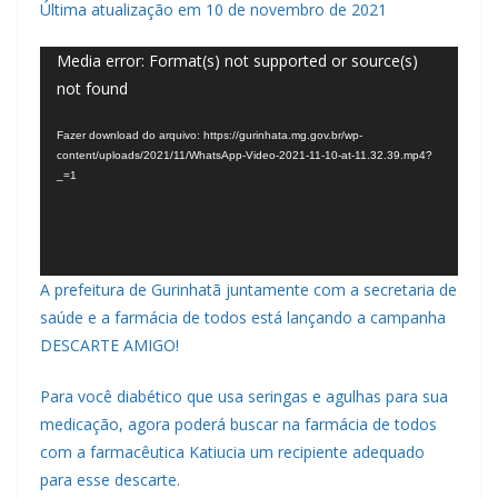
Última atualização em 10 de novembro de 2021
Tocador
Media error: Format(s) not supported or source(s)
not found
de
vídeo
Fazer download do arquivo: https://gurinhata.mg.gov.br/wp-
content/uploads/2021/11/WhatsApp-Video-2021-11-10-at-11.32.39.mp4?
_=1
A prefeitura de Gurinhatã juntamente com a secretaria de
saúde e a farmácia de todos está lançando a campanha
DESCARTE AMIGO!
Para você diabético que usa seringas e agulhas para sua
medicação, agora poderá buscar na farmácia de todos
com a farmacêutica Katiucia um recipiente adequado
para esse descarte.