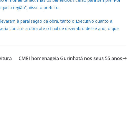
o é momentâneo, mas os benefícios ficarão para sempre. Por
uela região”, disse o prefeito.
levaram à paralisação da obra, tanto o Executivo quanto a
ria concluir a obra até o final de dezembro desse ano, o que
itura
CMEI homenageia Gurinhatã nos seus 55 anos