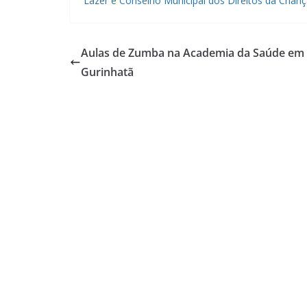
Lazer e Conselho Municipal dos Direitos da Crian
Aulas de Zumba na Academia da Saúde em
Gurinhatã