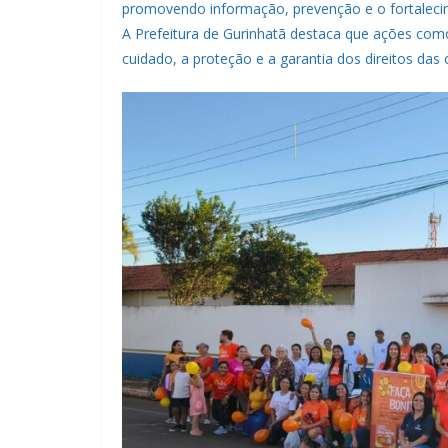
promovendo informação, prevenção e o fortaleci
A Prefeitura de Gurinhatã destaca que ações co
cuidado, a proteção e a garantia dos direitos das 