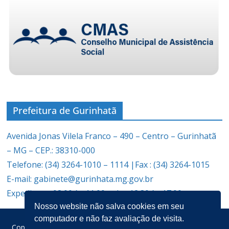
Prefeitura de Gurinhatã
Avenida Jonas Vilela Franco – 490 – Centro – Gurinhatã
– MG – CEP.: 38310-000
Telefone: (34) 3264-1010 – 1114 |Fax : (34) 3264-1015
E-mail: gabinete@gurinhata.mg.gov.br
Expediente: 08:00 às 11:00 e das 12:30 às 17:00
Nosso website não salva cookies em seu
computador e não faz avaliação de visita.
Copyright © 2026
Prefeitura Municipal de Gurinhatã
. Todos os