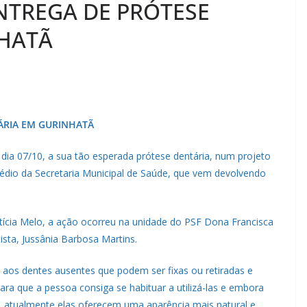
NTREGA DE PRÓTESE
NHATÃ
ÁRIA EM GURINHATÃ
dia 07/10, a sua tão esperada prótese dentária, num projeto
rmédio da Secretaria Municipal de Saúde, que vem devolvendo
ícia Melo, a ação ocorreu na unidade do PSF Dona Francisca
ista, Jussânia Barbosa Martins.
o aos dentes ausentes que podem ser fixas ou retiradas e
a que a pessoa consiga se habituar a utilizá-las e embora
, atualmente elas oferecem uma aparência mais natural e