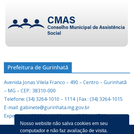
Prefeitura de Gurinhatã
Avenida Jonas Vilela Franco – 490 – Centro – Gurinhatã
– MG – CEP.: 38310-000
Telefone: (34) 3264-1010 – 1114 |Fax : (34) 3264-1015
E-mail: gabinete@gurinhata.mg.gov.br
Expediente: 08:00 às 11:00 e das 12:30 às 17:00
Nosso website não salva cookies em seu
computador e não faz avaliação de visita.