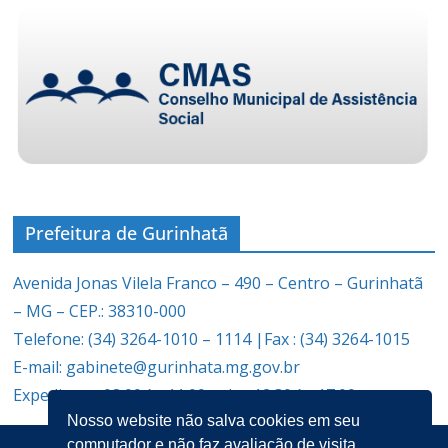
Prefeitura de Gurinhatã
Avenida Jonas Vilela Franco – 490 – Centro – Gurinhatã
– MG – CEP.: 38310-000
Telefone: (34) 3264-1010 – 1114 |Fax : (34) 3264-1015
E-mail: gabinete@gurinhata.mg.gov.br
Expediente: 08:00 às 11:00 e das 12:30 às 17:00
Nosso website não salva cookies em seu
computador e não faz avaliação de visita.