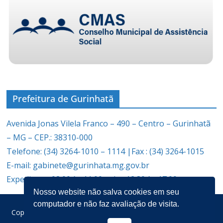
Prefeitura de Gurinhatã
Avenida Jonas Vilela Franco – 490 – Centro – Gurinhatã
– MG – CEP.: 38310-000
Telefone: (34) 3264-1010 – 1114 |Fax : (34) 3264-1015
E-mail: gabinete@gurinhata.mg.gov.br
Expediente: 08:00 às 11:00 e das 12:30 às 17:00
Nosso website não salva cookies em seu
computador e não faz avaliação de visita.
Copyright © 2026
Prefeitura Municipal de Gurinhatã
. Todos os