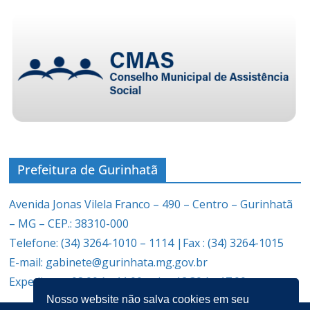
Prefeitura de Gurinhatã
Avenida Jonas Vilela Franco – 490 – Centro – Gurinhatã
– MG – CEP.: 38310-000
Telefone: (34) 3264-1010 – 1114 |Fax : (34) 3264-1015
E-mail: gabinete@gurinhata.mg.gov.br
Expediente: 08:00 às 11:00 e das 12:30 às 17:00
Nosso website não salva cookies em seu